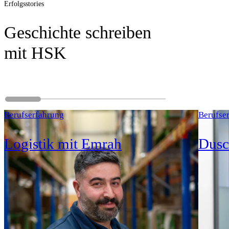
Erfolgsstories
Geschichte schreiben
mit HSK
Berufserfahrung
Berufse
Logistik mit Emrah
Dusc