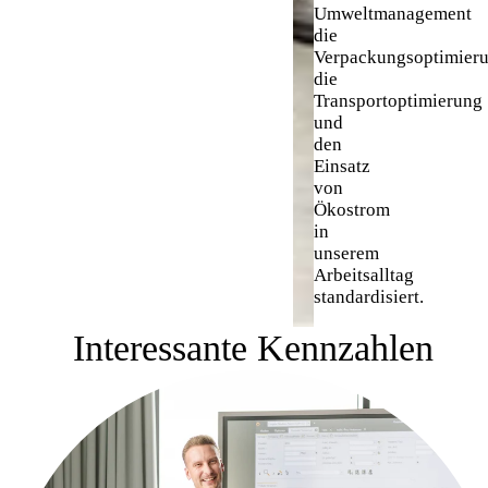
Umweltmanagement
die
Verpackungsoptimieru
die
Transportoptimierung
und
den
Einsatz
von
Ökostrom
in
unserem
Arbeitsalltag
standardisiert.
Interessante Kennzahlen