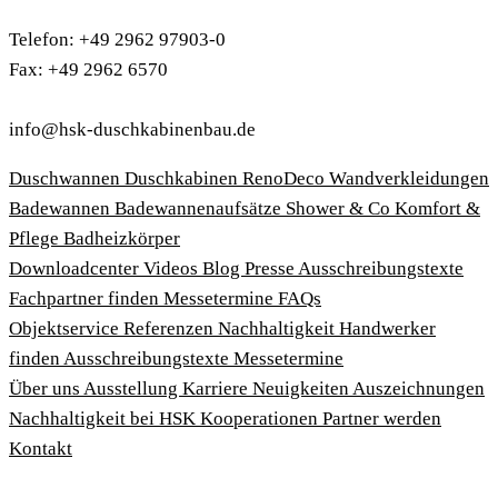
Telefon: +49 2962 97903-0
Fax: +49 2962 6570
info@hsk-duschkabinenbau.de
Duschwannen
Duschkabinen
RenoDeco Wandverkleidungen
Badewannen
Badewannenaufsätze
Shower & Co
Komfort &
Pflege
Badheizkörper
Download­center
Videos
Blog
Presse
Ausschreibungstexte
Fachpartner finden
Messetermine
FAQs
Objektservice
Referenzen
Nachhaltigkeit
Handwerker
finden
Ausschreibungstexte
Messetermine
Über uns
Ausstellung
Karriere
Neuigkeiten
Auszeichnungen
Nachhaltigkeit bei HSK
Kooperationen
Partner werden
Kontakt
Impressum