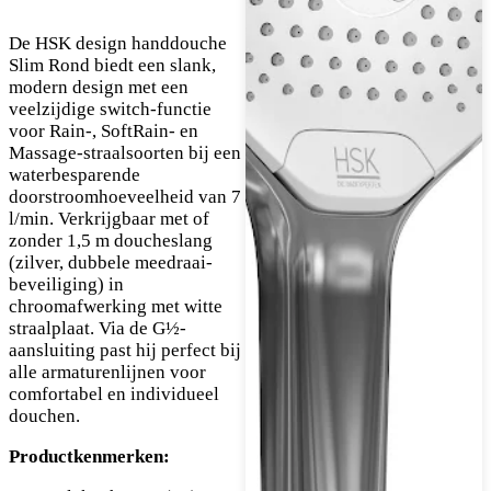
De HSK design handdouche
Slim Rond biedt een slank,
modern design met een
veelzijdige switch-functie
voor Rain-, SoftRain- en
Massage-straalsoorten bij een
waterbesparende
doorstroomhoeveelheid van 7
l/min. Verkrijgbaar met of
zonder 1,5 m doucheslang
(zilver, dubbele meedraai-
beveiliging) in
chroomafwerking met witte
straalplaat. Via de G½-
aansluiting past hij perfect bij
alle armaturenlijnen voor
comfortabel en individueel
douchen.
Productkenmerken: