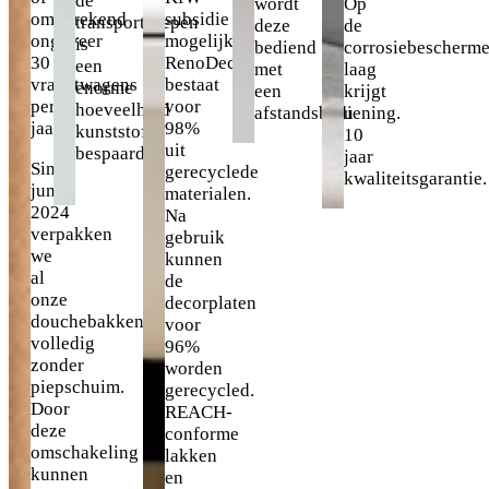
omgerekend
subsidie
transportgrepen
deze
de
ongeveer
mogelijk.
is
bediend
corrosiebescherm
30
RenoDeco
een
met
laag
vrachtwagens
bestaat
enorme
een
krijgt
per
voor
hoeveelheid
afstandsbediening.
u
jaar.
98%
kunststof
10
uit
bespaard.
jaar
Sinds
gerecyclede
kwaliteitsgarantie.
juni
materialen.
2024
Na
verpakken
gebruik
we
kunnen
al
de
onze
decorplaten
douchebakken
voor
volledig
96%
zonder
worden
piepschuim.
gerecycled.
Door
REACH-
deze
conforme
omschakeling
lakken
kunnen
en
we
vrij