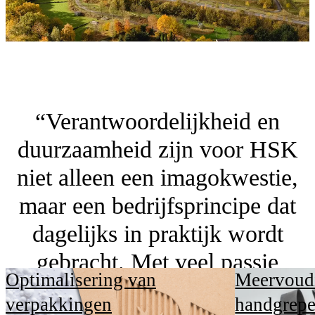
“Verantwoordelijkheid en
duurzaamheid zijn voor HSK
niet alleen een imagokwestie,
maar een bedrijfsprincipe dat
dagelijks in praktijk wordt
gebracht. Met veel passie
Optimalisering van
Meervoudi
ontwikkelen we regelmatig
verpakkingen
handgrep
doordachte en vooruitstrevende