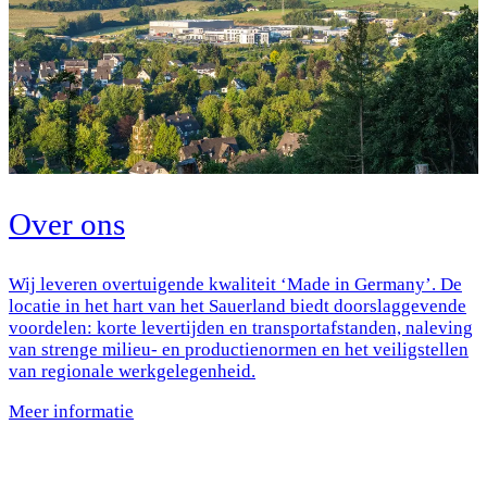
Over ons
Wij leveren overtuigende kwaliteit ‘Made in Germany’. De
locatie in het hart van het Sauerland biedt doorslaggevende
voordelen: korte levertijden en transportafstanden, naleving
van strenge milieu- en productienormen en het veiligstellen
van regionale werkgelegenheid.
Meer informatie