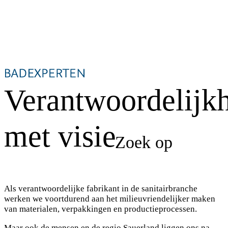
Zoek op
Verantwoordelijk
met visie
Als verantwoordelijke fabrikant in de sanitairbranche
werken we voortdurend aan het milieuvriendelijker maken
van materialen, verpakkingen en productieprocessen.
Maar ook de mensen en de regio Sauerland liggen ons na