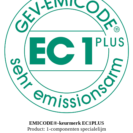
EMICODE®-keurmerk EC1PLUS
Product: 1-componenten specialelijm
“Voldoet aan de hoogste milieu- en gezondheidseisen”