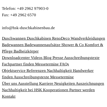
Telefon: +49 2962 97903-0
Fax: +49 2962 6570
info@hsk-duschkabinenbau.de
Duschwannen
Duschkabinen
RenoDeco Wandverkleidungen
Badewannen
Badewannenaufsätze
Shower & Co
Komfort &
Pflege
Badheizkörper
Download­center
Videos
Blog
Presse
Ausschreibungstexte
Fachpartner finden
Messetermine
FAQs
Objektservice
Referenzen
Nachhaltigkeit
Handwerker
finden
Ausschreibungstexte
Messetermine
Über uns
Ausstellung
Karriere
Neuigkeiten
Auszeichnungen
Nachhaltigkeit bei HSK
Kooperationen
Partner werden
Kontakt
Impressum