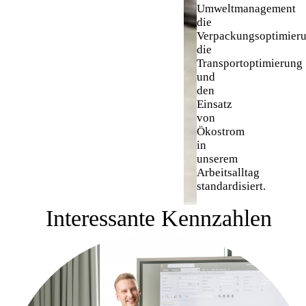
Umweltmanagement
die
Verpackungsoptimieru
die
Transportoptimierung
und
den
Einsatz
von
Ökostrom
in
unserem
Arbeitsalltag
standardisiert.
Interessante Kennzahlen