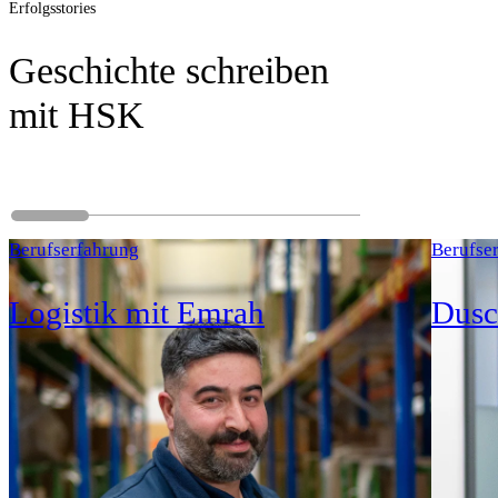
Erfolgsstories
Geschichte schreiben
mit HSK
Berufserfahrung
Berufse
Logistik mit Emrah
Dusc