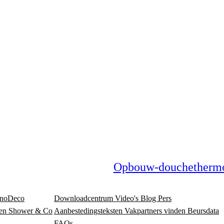
Opbouw-douchethermo
noDeco
Downloadcentrum
Video's
Blog
Pers
en
Shower & Co
Aanbestedingsteksten
Vakpartners vinden
Beursdata
FAQs