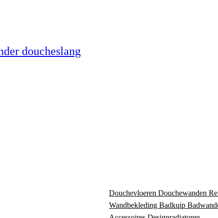
nder doucheslang
Douchevloeren
Douchewanden
Re
Wandbekleding
Badkuip
Badwand
Accessoires
Designradiatoren