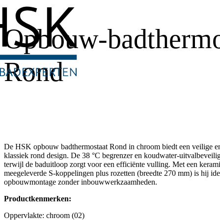
Opbouw-badthermo
Rond
De HSK opbouw badthermostaat Rond in chroom biedt een veilige en
klassiek rond design. De 38 °C begrenzer en koudwater-uitvalbeveil
terwijl de baduitloop zorgt voor een efficiënte vulling. Met een kera
meegeleverde S-koppelingen plus rozetten (breedte 270 mm) is hij id
opbouwmontage zonder inbouwwerkzaamheden.
Productkenmerken:
Oppervlakte: chroom (02)