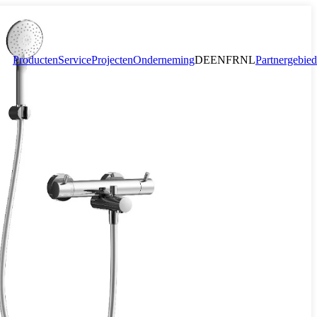
Producten
Service
Projecten
Onderneming
DE
EN
FR
NL
Partnergebied