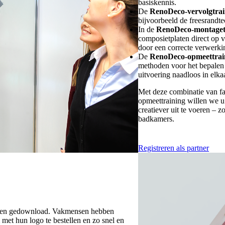
basiskennis.
De
RenoDeco-vervolgtrai
bijvoorbeeld de freesrandte
In de
RenoDeco-montaget
composietplaten direct op 
door een correcte verwerki
De
RenoDeco-opmeettrai
methoden voor het bepalen v
uitvoering naadloos in elka
Met deze combinatie van fab
opmeettraining willen we u 
creatiever uit te voeren – 
badkamers.
Registreren als partner
n gedownload. Vakmensen hebben
met hun logo te bestellen en zo snel en