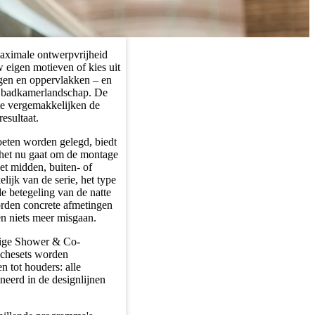
aximale ontwerpvrijheid
eigen motieven of kies uit
ngen en oppervlakken – en
e badkamerlandschap. De
ie vergemakkelijken de
esultaat.
oeten worden gelegd, biedt
f het nu gaat om de montage
et midden, buiten- of
lijk van de serie, het type
e betegeling van de natte
rden concrete afmetingen
en niets meer misgaan.
edige Shower & Co-
uchesets worden
 tot houders: alle
eerd in de designlijnen