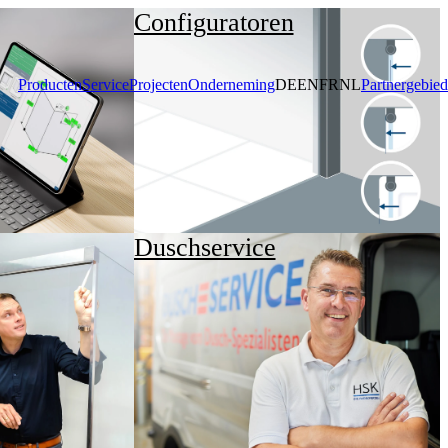
Configuratoren
Producten
Service
Projecten
Onderneming
DE
EN
FR
NL
Partnergebied
Duschservice