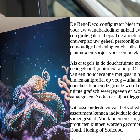
De RenoDeco-configurator biedt m
voor uw wandbekleding: upload uw 
een grote galerij, bepaal de afmeti
ontwerp zo uw geheel persoonlijk
eenvoudige bediening en visualisat
planning en zorgen voor een uniek r
Als er tegels in de doucheruimte m
de tegelconfigurator extra hulp. O
van een douchecabine met glas in h
binnenkantprofiel op voeg – afhanke
douchecabine en de grootte wordt d
ruimte grafisch weergegeven en wo
aangegeven. Zo kan er bij het legg
Uit losse onderdelen van het voll
assortiment kunnen individuele do
samengesteld. Van kranen en slangen
producten kunnen worden gecombin
Rond, Hoekig of Softcube.