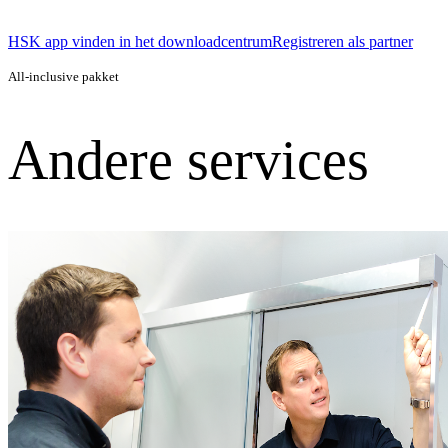
HSK app vinden in het downloadcentrum
Registreren als partner
All-inclusive pakket
Andere services