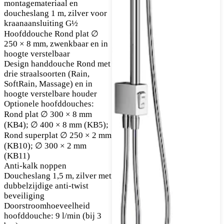
montagemateriaal en
doucheslang 1 m, zilver voor
kraanaansluiting G½
Hoofddouche Rond plat ∅
250 × 8 mm, zwenkbaar en in
hoogte verstelbaar
Design handdouche Rond met
drie straalsoorten (Rain,
SoftRain, Massage) en in
hoogte verstelbare houder
Optionele hoofddouches:
Rond plat ∅ 300 × 8 mm
(KB4); ∅ 400 × 8 mm (KB5);
Rond superplat ∅ 250 × 2 mm
(KB10); ∅ 300 × 2 mm
(KB11)
Anti-kalk noppen
Doucheslang 1,5 m, zilver met
dubbelzijdige anti-twist
beveiliging
Doorstroomhoeveelheid
hoofddouche: 9 l/min (bij 3