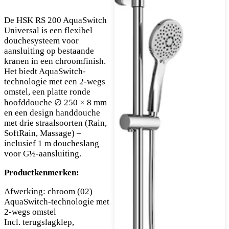
De HSK RS 200 AquaSwitch
Universal is een flexibel
douchesysteem voor
aansluiting op bestaande
kranen in een chroomfinish.
Het biedt AquaSwitch-
technologie met een 2-wegs
omstel, een platte ronde
hoofddouche ∅ 250 × 8 mm
en een design handdouche
met drie straalsoorten (Rain,
SoftRain, Massage) –
inclusief 1 m doucheslang
voor G½-aansluiting.
Productkenmerken:
Afwerking: chroom (02)
AquaSwitch-technologie met
2-wegs omstel
Incl. terugslagklep,