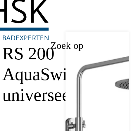
Zoek op
RS 200
AquaSwitch
universeel