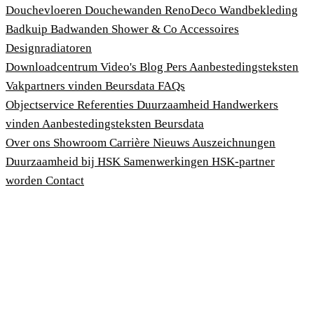
Douchevloeren
Douchewanden
RenoDeco Wandbekleding
Badkuip
Badwanden
Shower & Co
Accessoires
Designradiatoren
Downloadcentrum
Video's
Blog
Pers
Aanbestedingsteksten
Vakpartners vinden
Beursdata
FAQs
Objectservice
Referenties
Duurzaamheid
Handwerkers
vinden
Aanbestedingsteksten
Beursdata
Over ons
Showroom
Carrière
Nieuws
Auszeichnungen
Duurzaamheid bij HSK
Samenwerkingen
HSK-partner
worden
Contact
Afdruk
Algemene voorwaarden
Privacybeleid
Wet bescherming klokkenluiders
Cookies aanpassen
© 2026 HSK Duschkabinenbau KG