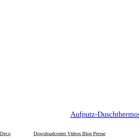
Aufputz-Duschthermo
Deco
Download­center
Videos
Blog
Presse