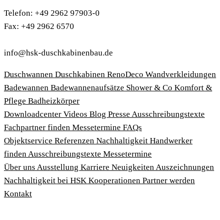
Telefon: +49 2962 97903-0
Fax: +49 2962 6570
info@hsk-duschkabinenbau.de
Duschwannen
Duschkabinen
RenoDeco Wandverkleidungen
Badewannen
Badewannenaufsätze
Shower & Co
Komfort &
Pflege
Badheizkörper
Download­center
Videos
Blog
Presse
Ausschreibungstexte
Fachpartner finden
Messetermine
FAQs
Objektservice
Referenzen
Nachhaltigkeit
Handwerker
finden
Ausschreibungstexte
Messetermine
Über uns
Ausstellung
Karriere
Neuigkeiten
Auszeichnungen
Nachhaltigkeit bei HSK
Kooperationen
Partner werden
Kontakt
Impressum