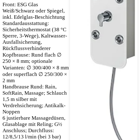
Front: ESG Glas
Weiß/Schwarz oder Spiegel,
inkl. Edelglas-Beschichtung
Standardausstattung:
Sicherheitsthermostat (38 °C
Sperre, 3-Wege), Kaltwasser-
Ausfallsicherung,
Rückflussverhinderer
Kopfbrause: Rund flach ∅
250 × 8 mm; optionale
Varianten: ∅ 300/400 × 8 mm
oder superflach ∅ 250/300 ×
2 mm
Handbrause Rund: Rain,
SoftRain, Massage; Schlauch
1,5 m silber mit
Verdrehsicherung; Antikalk-
Noppen
6 justierbare Massagedüsen,
Glasablage mit Reling; G½
Anschluss; Durchfluss:
12/8,5/13 l/min (bei 3 bar)