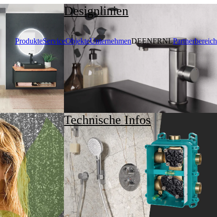
Designlinien
Produkte
Service
Objekte
Unternehmen
DE
EN
FR
NL
Partnerbereich
Technische Infos