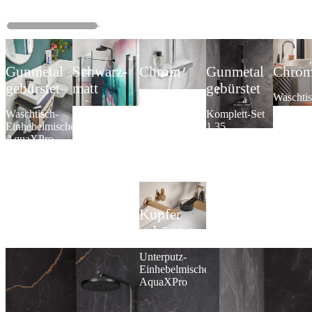
Gunmetal
Schwarz-
Chrom
Gunmetal
Chro
gebürstet
matt
gebürstet
AquaXPro
Waschtis
200
Einhebel
Waschtisch-
AquaXPro
Komplett-Set
Thermostat
Slim Plu
Einhebelmischer
100
1.35
AquaXPro
Thermostat
AquaXPro
Kupfer
gebürstet
Unterputz-
Einhebelmischer
AquaXPro