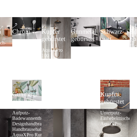
m
Chrom
Kupfer
Gunmetal
Schwarz-
Ed
gebürstet
gebürstet
matt
po
ch-
Komplett-Set
Ec
mischer
1.40
AquaXPro
Waschtisch-
Waschtisch-
We
s
AquaXPro
100
Einhebelmischer
Einhebelmischer
Thermostat
AquaXPro
AquaXPro Plus
Dus
Lav
2.0
Gunmetal
Kupfer
gebürstet
gebürstet
Aufputz-
Unterputz-
Badewannenthermostat,
Einhebelmischer
Designhandbrause und
AquaXPro
Handbrausehalter
AquaXPro Rund