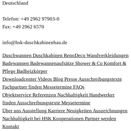
Deutschland
Telefon: +49 2962 97903-0
Fax: +49 2962 6570
info@hsk-duschkabinenbau.de
Duschwannen
Duschkabinen
RenoDeco Wandverkleidungen
Badewannen
Badewannenaufsätze
Shower & Co
Komfort &
Pflege
Badheizkörper
Download­center
Videos
Blog
Presse
Ausschreibungstexte
Fachpartner finden
Messetermine
FAQs
Objektservice
Referenzen
Nachhaltigkeit
Handwerker
finden
Ausschreibungstexte
Messetermine
Über uns
Ausstellung
Karriere
Neuigkeiten
Auszeichnungen
Nachhaltigkeit bei HSK
Kooperationen
Partner werden
Kontakt