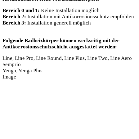
Bereich 0 und 1:
Keine Installation möglich
Bereich 2:
Installation mit Antikorrosionsschutz empfohlen
Bereich 3:
Installation generell möglich
Folgende Badheizkörper können werkseitig mit der
Antikorrosionsschutzschicht ausgestattet werden:
Line, Line Pro, Line Round, Line Plus, Line Two, Line Aero
Semprio
Yenga, Yenga Plus
Image
Nahe dem
Nahe der
Nahe dem
Duschbereich
Badewanne
Waschbecken
(Bereich 2)
(Bereich 2)
(Bereich 2)