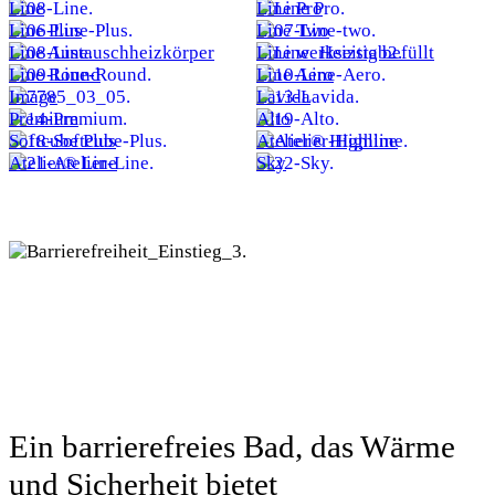
Line
Line Pro
Line Plus
Line Two
Line Austauschheizkörper
Line werkseitig befüllt
Line Round
Line Aero
Image
Lavida
Premium
Alto
Softcube Plus
Atelier® Highline
Atelier® Line
Sky
Ein barrierefreies Bad, das Wärme
und Sicherheit bietet