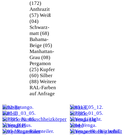
(172)
Anthrazit
(57)
Weiß
(04)
Schwarz-
matt (68)
Bahama-
Beige (05)
Manhattan-
Grau (08)
Pergamon
(25)
Kupfer
(60)
Silber
(88)
Weitere
RAL-Farben
auf Anfrage
Neu
Neu
Retango
Yenga-E
Baro-E
Semprio
Semprio Austauschheizkörper
Yenga Light
Yenga Plus
Yenga
Yenga Raumteiler
Yenga werkseitig befüllt