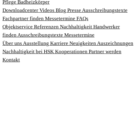
Pflege
Badheizkörper
Download­center
Videos
Blog
Presse
Ausschreibungstexte
Fachpartner finden
Messetermine
FAQs
Objektservice
Referenzen
Nachhaltigkeit
Handwerker
finden
Ausschreibungstexte
Messetermine
Über uns
Ausstellung
Karriere
Neuigkeiten
Auszeichnungen
Nachhaltigkeit bei HSK
Kooperationen
Partner werden
Kontakt
Impressum
AGBs
Datenschutzbedingungen
Hinweisgeberschutzgesetz
Cookies anpassen
© 2026 HSK Duschkabinenbau KG
Cookie-Hinweis