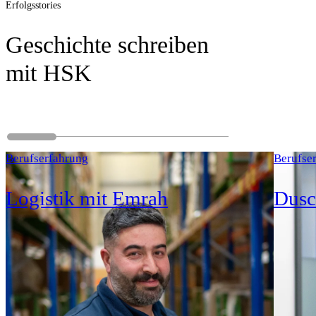
Erfolgsstories
Geschichte schreiben
mit HSK
Berufserfahrung
Berufse
Logistik mit Emrah
Dusc