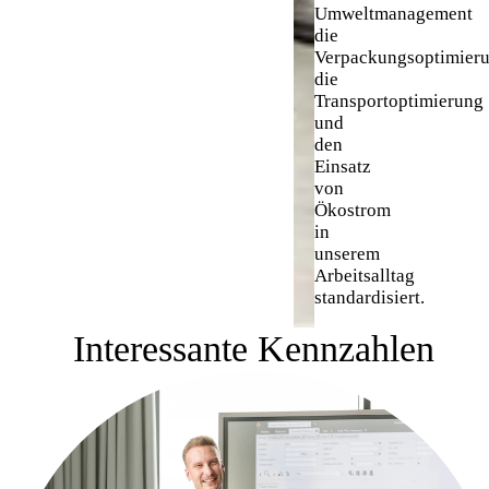
Umweltmanagement
die
Verpackungsoptimieru
die
Transportoptimierung
und
den
Einsatz
von
Ökostrom
in
unserem
Arbeitsalltag
standardisiert.
Interessante Kennzahlen