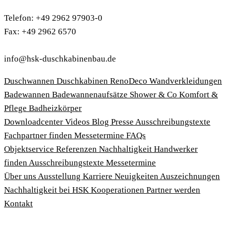
Telefon: +49 2962 97903-0
Fax: +49 2962 6570
info@hsk-duschkabinenbau.de
Duschwannen
Duschkabinen
RenoDeco Wandverkleidungen
Badewannen
Badewannenaufsätze
Shower & Co
Komfort &
Pflege
Badheizkörper
Download­center
Videos
Blog
Presse
Ausschreibungstexte
Fachpartner finden
Messetermine
FAQs
Objektservice
Referenzen
Nachhaltigkeit
Handwerker
finden
Ausschreibungstexte
Messetermine
Über uns
Ausstellung
Karriere
Neuigkeiten
Auszeichnungen
Nachhaltigkeit bei HSK
Kooperationen
Partner werden
Kontakt
Impressum