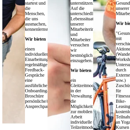
startest und
unterstützen.
Gesund
die
Auf die
unserer
Menschen,
unterschiedlichen
Mitarbe
die uns
Lebenssituationen
Wir bi
ausmachen,
unserer
kennenlernst.
Mitarbeiterinnen
"Gesund
und
mit
Wir bieten
Mitarbeiter
verschi
versuchen
einen
Aktion
wir
individuellen
(Wander
bestmöglich
Einarbeitungsplan
Worksh
einzugehen.
regelmäßige
Unters
Feedback-
durch
Wir bieten
Gespräche
Externe
eine
ein
usw.)
ausführliche
Gleitzeitmodell
Zuschü
Onboarding-
in der
für
Broschüre
Verwaltung
Fitness
persönliche/n
die
Bike-
Ansprechpartner*in
Möglichkeit
Leasin
zur mobilen
kostenl
Arbeit
Teilna
individuelle
an Yoga
Teilzeitmodelle
Kursen 