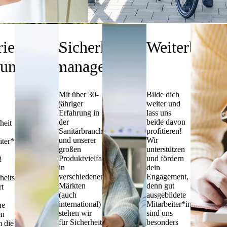
riebliches
Sicherheit
Weiterbildu
undheitsmanagement
Mit über 30-
Bilde dich
jähriger
weiter und
Erfahrung in
lass uns
der
beide davon
heit
Sanitärbranche
profitieren!
und unserer
Wir
iter*innen
großen
unterstützen
Produktvielfalt
und fördern
!
in
dein
verschiedenen
Engagement,
heitsteam
Märkten
denn gut
t
(auch
ausgebildete
international)
Mitarbeiter*innen
he
stehen wir
sind uns
en
für Sicherheit
besonders
 die