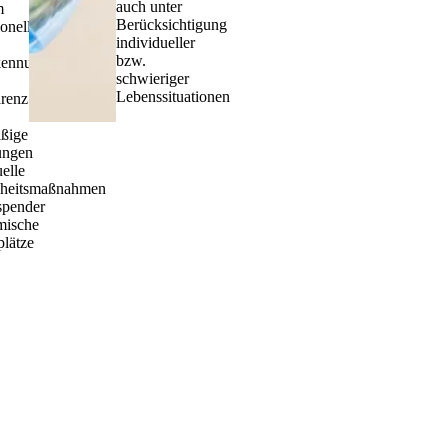
auch unter
m
Berücksichtigung
ionellen
individueller
bzw.
kennung
schwieriger
Lebenssituationen
renz
ßige
ungen
uelle
heitsmaßnahmen
spender
mische
plätze