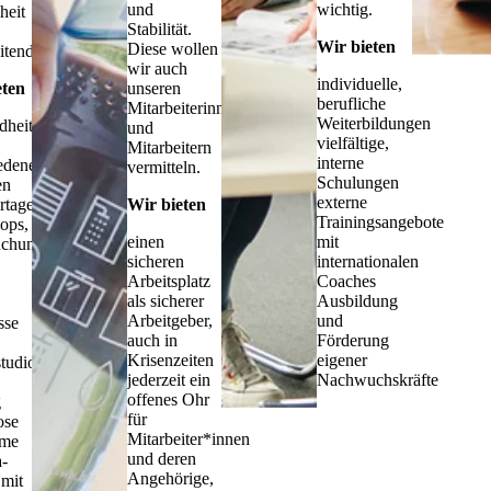
und
wichtig.
heit
Stabilität.
Wir bieten
Diese wollen
itenden.
wir auch
individuelle,
eten
unseren
berufliche
Mitarbeiterinnen
Weiterbildungen
heitstage"
und
vielfältige,
Mitarbeitern
interne
edenen
vermitteln.
Schulungen
en
externe
tage,
Wir bieten
Trainingsangebote
ops,
einen
mit
uchungen
sicheren
internationalen
Arbeitsplatz
Coaches
als sicherer
Ausbildung
Arbeitgeber,
und
sse
auch in
Förderung
Krisenzeiten
eigener
studios
jederzeit ein
Nachwuchskräfte
offenes Ohr
g
für
ose
Mitarbeiter*innen
hme
und deren
-
Angehörige,
mit