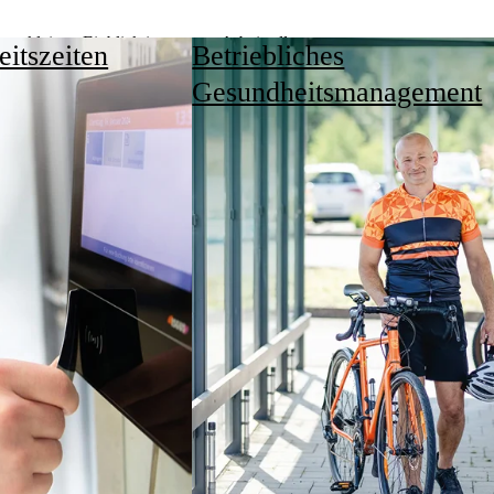
inen kleinen Einblick in unseren Arbeitsalltag.
eitszeiten
Betriebliches
Gesundheitsmanagement
Wir sind HSK.
es nicht akzeptiert haben.