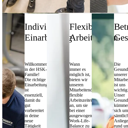
Dein Einstieg
Individuelle
Flexible
Bet
Einarbeitung
Arbeitszeiten
Ges
Willkommen
Wann
Die
in der HSK-
immer es
Gesund
Familie!
möglich ist,
unserer
Die richtige
bieten wir
Mitarbe
Einarbeitung
unseren
ist uns
ist
Mitarbeitenden
wichtig
essenziell,
flexible
Unser
damit du
Arbeitszeiten
Gesund
gut
an, um sie
kümmer
vorbereitet
bei einer
sich um
in deine
ausgewogenen
sämtlic
neue
Work-Life-
Anlieg
Tätigkeit
Balance zu
rund um