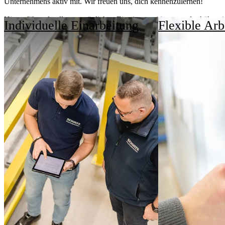
Unternehmens aktiv mit. Wir freuen uns, dich kennenzulernen!
Hier erfährst du alles zu möglichen Einstiegspositionen und erhältst e
Individuelle Einarbeitung
Flexible Arb
Dafür stehen wir. 
Dieses Video wird nicht angezeigt, weil Sie die entsprechenden Cooki