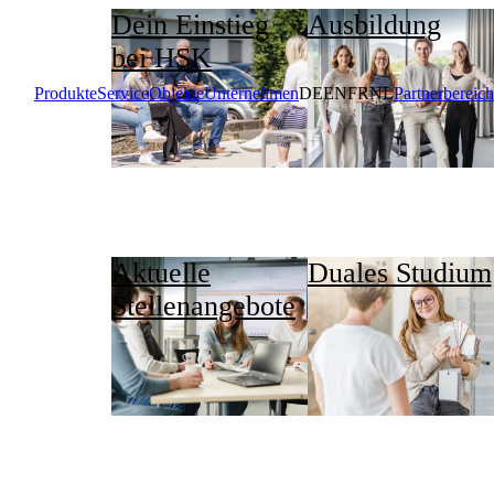
Dein Einstieg
Ausbildung
bei HSK
Produkte
Service
Objekte
Unternehmen
DE
EN
FR
NL
Partnerbereich
Aktuelle
Duales Studium
Stellenangebote