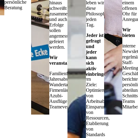
persönliche
hinaus
leben wir
einem
Beratung
schweißt
diese
offenen
zusammen
Philosophie
Ohr für
und auch
jeden
Anregu
Erfolge
Tag.
Wir
sollen
Jeder ist
bieten
angemessen
gefragt
gefeiert
interne
und
werden.
Newslet
jeder
regelmä
Wir
kann
Staff-
veranstalten
sich
Meeting
aktiv
Familienfeste
Geschäf
einbringen
Jahresabschlussfeiern
berichte
Wandertage
Ziele:
persönl
Firmenläufe
Optimierung
abteilu
Azubi-
von
Schnitts
Ausflüge
Arbeitsabläufen,
Teams
Teamevents
Einsparung
Mitarbe
von
Ressourcen,
Etablierung
von
Standards