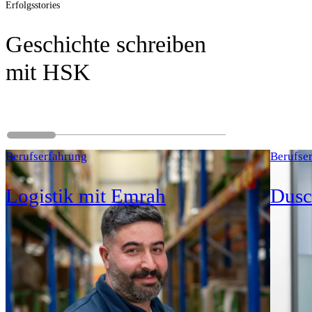
Erfolgsstories
Geschichte schreiben
mit HSK
Berufserfahrung
Berufse
Logistik mit Emrah
Dusc