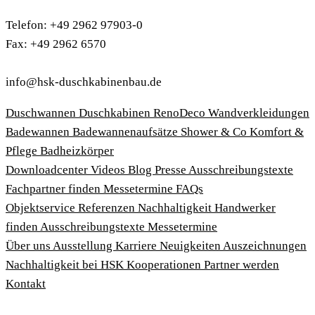
Telefon: +49 2962 97903-0
Fax: +49 2962 6570
info@hsk-duschkabinenbau.de
Duschwannen
Duschkabinen
RenoDeco Wandverkleidungen
Badewannen
Badewannenaufsätze
Shower & Co
Komfort &
Pflege
Badheizkörper
Download­center
Videos
Blog
Presse
Ausschreibungstexte
Fachpartner finden
Messetermine
FAQs
Objektservice
Referenzen
Nachhaltigkeit
Handwerker
finden
Ausschreibungstexte
Messetermine
Über uns
Ausstellung
Karriere
Neuigkeiten
Auszeichnungen
Nachhaltigkeit bei HSK
Kooperationen
Partner werden
Kontakt
Impressum