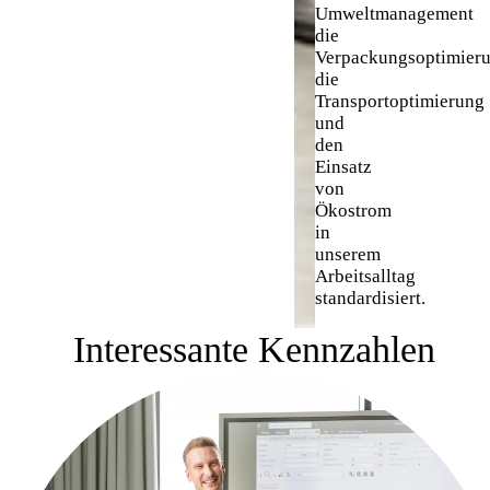
Umweltmanagement
die
Verpackungsoptimieru
die
Transportoptimierung
und
den
Einsatz
von
Ökostrom
in
unserem
Arbeitsalltag
standardisiert.
Interessante Kennzahlen