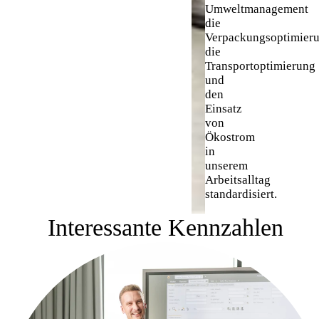
Umweltmanagement
die
Verpackungsoptimieru
die
Transportoptimierung
und
den
Einsatz
von
Ökostrom
in
unserem
Arbeitsalltag
standardisiert.
Interessante Kennzahlen