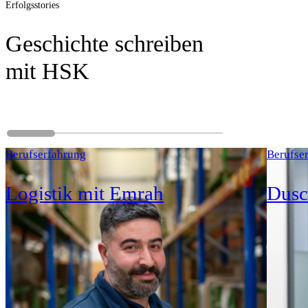
Erfolgsstories
Geschichte schreiben
mit HSK
Berufserfahrung
Berufse
Logistik mit Emrah
Dusc