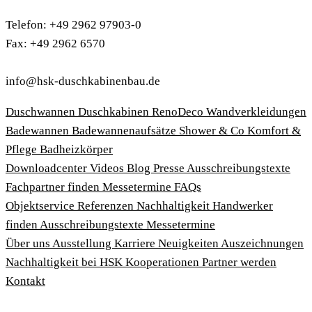
Telefon: +49 2962 97903-0
Fax: +49 2962 6570
info@hsk-duschkabinenbau.de
Duschwannen
Duschkabinen
RenoDeco Wandverkleidungen
Badewannen
Badewannenaufsätze
Shower & Co
Komfort &
Pflege
Badheizkörper
Download­center
Videos
Blog
Presse
Ausschreibungstexte
Fachpartner finden
Messetermine
FAQs
Objektservice
Referenzen
Nachhaltigkeit
Handwerker
finden
Ausschreibungstexte
Messetermine
Über uns
Ausstellung
Karriere
Neuigkeiten
Auszeichnungen
Nachhaltigkeit bei HSK
Kooperationen
Partner werden
Kontakt
Impressum