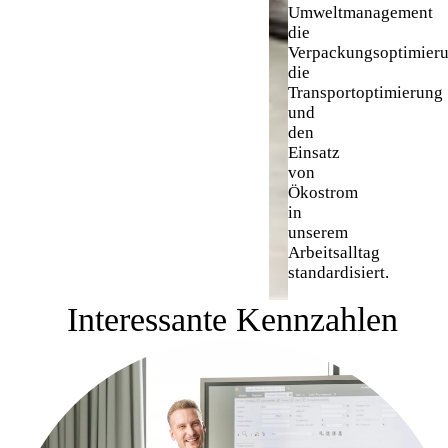
Umweltmanagement
die
Verpackungsoptimieru
die
Transportoptimierung
und
den
Einsatz
von
Ökostrom
in
unserem
Arbeitsalltag
standardisiert.
Interessante Kennzahlen