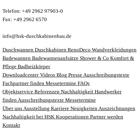
Telefon: +49 2962 97903-0
Fax: +49 2962 6570
info@hsk-duschkabinenbau.de
Duschwannen
Duschkabinen
RenoDeco Wandverkleidungen
Badewannen
Badewannenaufsätze
Shower & Co
Komfort &
Pflege
Badheizkörper
Download­center
Videos
Blog
Presse
Ausschreibungstexte
Fachpartner finden
Messetermine
FAQs
Objektservice
Referenzen
Nachhaltigkeit
Handwerker
finden
Ausschreibungstexte
Messetermine
Über uns
Ausstellung
Karriere
Neuigkeiten
Auszeichnungen
Nachhaltigkeit bei HSK
Kooperationen
Partner werden
Kontakt
Impressum