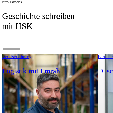
Erfolgsstories
Geschichte schreiben
mit HSK
Berufserfahrung
Berufse
Logistik mit Emrah
Dusc