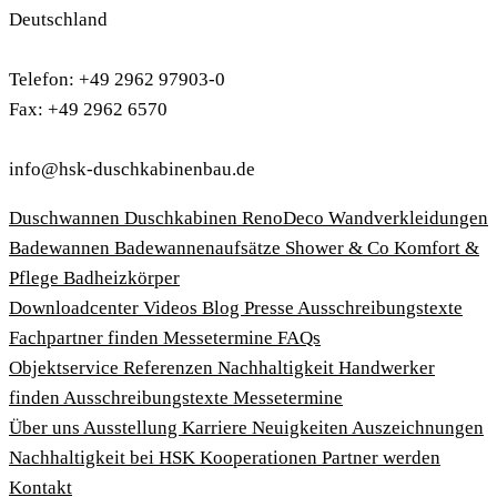
Deutschland
Telefon: +49 2962 97903-0
Fax: +49 2962 6570
info@hsk-duschkabinenbau.de
Duschwannen
Duschkabinen
RenoDeco Wandverkleidungen
Badewannen
Badewannenaufsätze
Shower & Co
Komfort &
Pflege
Badheizkörper
Download­center
Videos
Blog
Presse
Ausschreibungstexte
Fachpartner finden
Messetermine
FAQs
Objektservice
Referenzen
Nachhaltigkeit
Handwerker
finden
Ausschreibungstexte
Messetermine
Über uns
Ausstellung
Karriere
Neuigkeiten
Auszeichnungen
Nachhaltigkeit bei HSK
Kooperationen
Partner werden
Kontakt