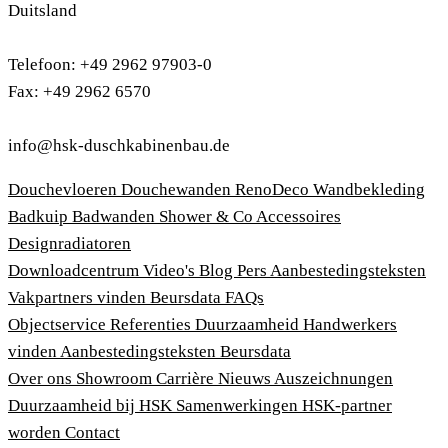
Duitsland
Telefoon: +49 2962 97903-0
Fax: +49 2962 6570
info@hsk-duschkabinenbau.de
Douchevloeren
Douchewanden
RenoDeco Wandbekleding
Badkuip
Badwanden
Shower & Co
Accessoires
Designradiatoren
Downloadcentrum
Video's
Blog
Pers
Aanbestedingsteksten
Vakpartners vinden
Beursdata
FAQs
Objectservice
Referenties
Duurzaamheid
Handwerkers
vinden
Aanbestedingsteksten
Beursdata
Over ons
Showroom
Carrière
Nieuws
Auszeichnungen
Duurzaamheid bij HSK
Samenwerkingen
HSK-partner
worden
Contact