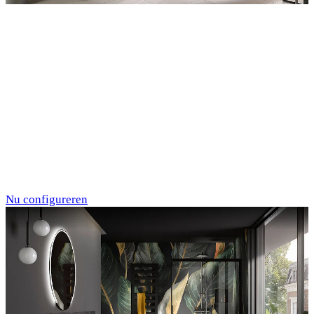
Entdecken Sie auch unsere Wandverkleidungen
RenoDeco
Marmor, Perlato-
Anthrazit
Nu configureren