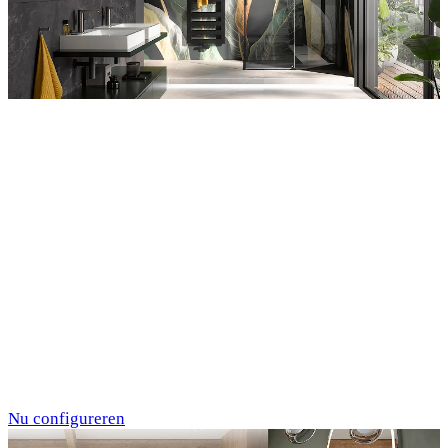
Entdecken Sie auch unsere Wandverkleidungen
RenoDeco
Individualdruck,
Tropenblätter Gold-
Grün (64)
Nu configureren