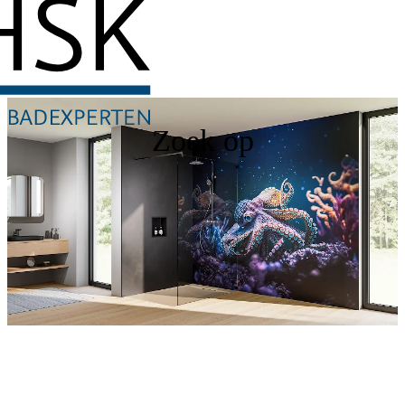
Zoek op
RenoDeco
Ontdek nu onze douchewanden