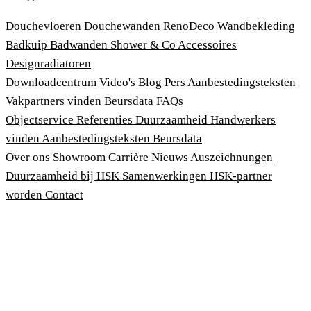
Douchevloeren
Douchewanden
RenoDeco Wandbekleding
Badkuip
Badwanden
Shower & Co
Accessoires
Designradiatoren
Downloadcentrum
Video's
Blog
Pers
Aanbestedingsteksten
Vakpartners vinden
Beursdata
FAQs
Objectservice
Referenties
Duurzaamheid
Handwerkers
vinden
Aanbestedingsteksten
Beursdata
Over ons
Showroom
Carrière
Nieuws
Auszeichnungen
Duurzaamheid bij HSK
Samenwerkingen
HSK-partner
worden
Contact
Afdruk
Algemene voorwaarden
Privacybeleid
Wet bescherming klokkenluiders
Cookies aanpassen
© 2026 HSK Duschkabinenbau KG