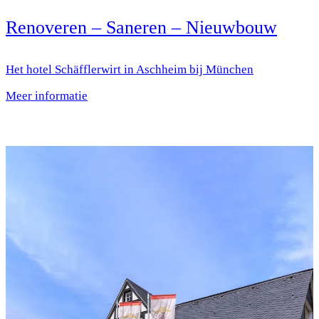
Renoveren – Saneren – Nieuwbouw
Het hotel Schäfflerwirt in Aschheim bij München
Meer informatie