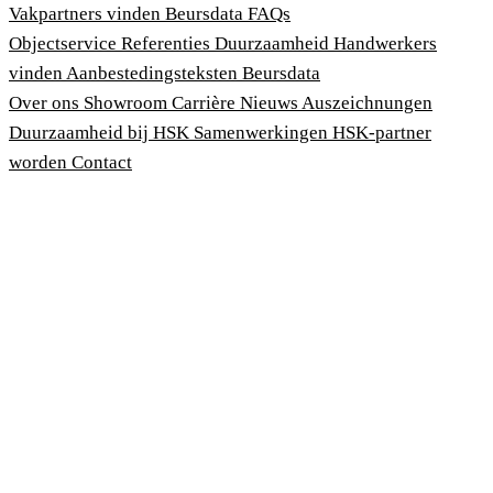
Vakpartners vinden
Beursdata
FAQs
Objectservice
Referenties
Duurzaamheid
Handwerkers
vinden
Aanbestedingsteksten
Beursdata
Over ons
Showroom
Carrière
Nieuws
Auszeichnungen
Duurzaamheid bij HSK
Samenwerkingen
HSK-partner
worden
Contact
Afdruk
Algemene voorwaarden
Privacybeleid
Wet bescherming klokkenluiders
Cookies aanpassen
© 2026 HSK Duschkabinenbau KG
Cookie-Hinweis
Um unsere Webseiten für Sie optimal zu gestalten und fortlau