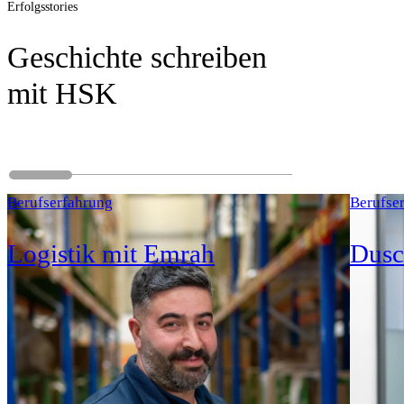
Erfolgsstories
Geschichte schreiben
mit HSK
Berufserfahrung
Berufse
Logistik mit Emrah
Dusc