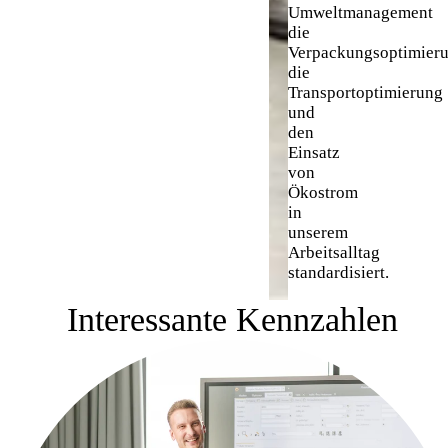
Umweltmanagement
die
Verpackungsoptimieru
die
Transportoptimierung
und
den
Einsatz
von
Ökostrom
in
unserem
Arbeitsalltag
standardisiert.
Interessante Kennzahlen