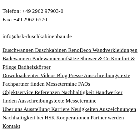
Telefon: +49 2962 97903-0
Fax: +49 2962 6570
info@hsk-duschkabinenbau.de
Duschwannen
Duschkabinen
RenoDeco Wandverkleidungen
Badewannen
Badewannenaufsätze
Shower & Co
Komfort &
Pflege
Badheizkörper
Download­center
Videos
Blog
Presse
Ausschreibungstexte
Fachpartner finden
Messetermine
FAQs
Objektservice
Referenzen
Nachhaltigkeit
Handwerker
finden
Ausschreibungstexte
Messetermine
Über uns
Ausstellung
Karriere
Neuigkeiten
Auszeichnungen
Nachhaltigkeit bei HSK
Kooperationen
Partner werden
Kontakt
Impressum