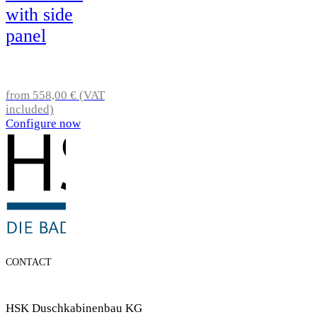
with side
panel
from 558,00 € (VAT
included)
Configure now
CONTACT
HSK Duschkabinenbau KG