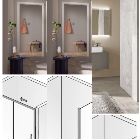
Recess slider,
Side panel
2 parts (with
for recess
bottom
slider, 2 parts
profile)
(with bottom
profile)
Pivot door