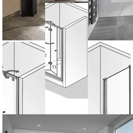
Pivoting bi-
fold door for
recess
Saloon door
Pivot door
Configure now
for recess
with short
side panel
Configure now
from 634,00 € (VAT
included)
Configure now