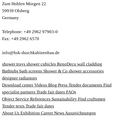
Zum Hohlen Morgen 22
59939 Olsberg
Germany
Telephone: +49 2962 97903-0
Fax: +49 2962 6570
info@hsk-duschkabinenbau.de
shower trays
shower cubicles
RenoDeco wall cladding
Bathtubs
bath screens
Shower & Co
shower accessories
designer radiastors
Download center
Videos
Blog
Press
Tender documents
Find
specialist partners
Trade fair dates
FAQs
Object Service
References
Sustainability
Find craftsmen
Tender texts
Trade fair dates
About Us
Exhibition
Career
News
Auszeichnungen