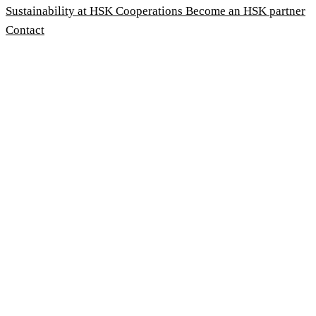
Sustainability at HSK
Cooperations
Become an HSK partner
Contact
Imprint
Terms and Conditions
Privacy Policy
Whistleblower Protection Act
Customise cookies
© 2026 HSK Duschkabinenbau KG
Cookie-Hinweis
Um unsere Webseiten für Sie optimal zu gestalten und fortlau
Geschwindigkeitsoptimierung verwenden wir Cookies. Durch Be
stimmen Sie der Verwendung zu. Über den Button 'Konfigurie
Cookies Sie zulassen wollen. Weitere Informationen erhalten 
Configure