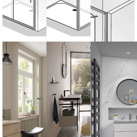
for recess
Configure now
Configure now
from 634,00 € (VAT
included)
Configure now