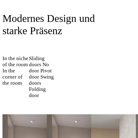
Modernes Design und
starke Präsenz
In the niche
Sliding
of the room
doors
No
In the
door
Pivot
corner of
door
Swing
the room
doors
Folding
door